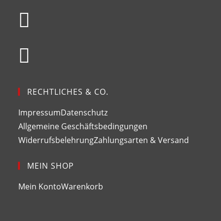
Opens
in
a
Opens
new
in
tab
a
new
RECHTLICHES & CO.
tab
Impressum
Datenschutz
Allgemeine Geschäftsbedingungen
Widerrufsbelehrung
Zahlungsarten & Versand
MEIN SHOP
Mein Konto
Warenkorb