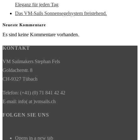
Eleganz für jeden Tag
Das VM-Sails Sonnensegelsystem freistehend.
Neueste Kommentare
Es sind keine Kommentare vorhanden.
KONTAKT
VM Sailmakers Stephan Fels
Goldacherstr. 8
CH-9327 Tübach
Telefon: (+41) (0) 71 841 42 42
E-mail: info( at )vmsails.ch
FOLGEN SIE UNS
Opens in a new tab