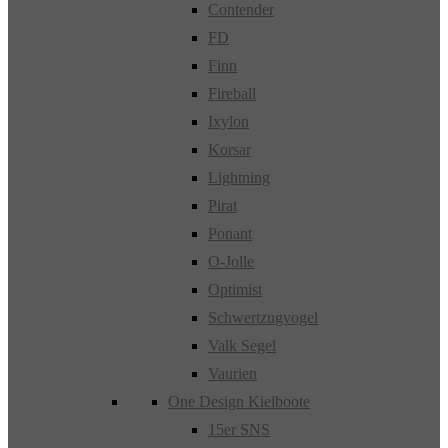
Contender
FD
Finn
Fireball
Ixylon
Korsar
Lightning
Pirat
Ponant
O-Jolle
Optimist
Schwertzugvogel
Valk Segel
Vaurien
One Design Kielboote
15er SNS