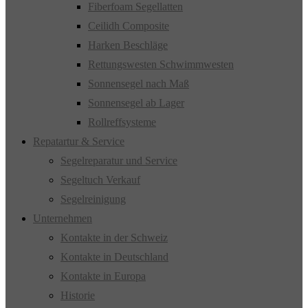
Fiberfoam Segellatten
Ceilidh Composite
Harken Beschläge
Rettungswesten Schwimmwesten
Sonnensegel nach Maß
Sonnensegel ab Lager
Rollreffsysteme
Repatartur & Service
Segelreparatur und Service
Segeltuch Verkauf
Segelreinigung
Unternehmen
Kontakte in der Schweiz
Kontakte in Deutschland
Kontakte in Europa
Historie