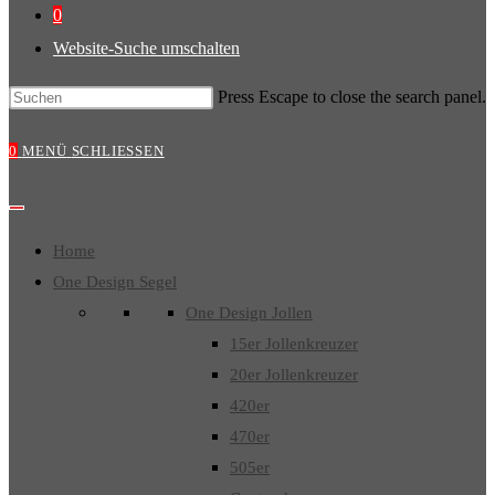
0
Website-Suche umschalten
Press Escape to close the search panel.
0
MENÜ
SCHLIESSEN
Home
One Design Segel
One Design Jollen
15er Jollenkreuzer
20er Jollenkreuzer
420er
470er
505er