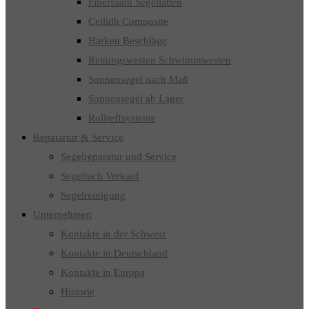
Fiberfoam Segellatten
Ceilidh Composite
Harken Beschläge
Rettungswesten Schwimmwesten
Sonnensegel nach Maß
Sonnensegel ab Lager
Rollreffsysteme
Repatartur & Service
Segelreparatur und Service
Segeltuch Verkauf
Segelreinigung
Unternehmen
Kontakte in der Schweiz
Kontakte in Deutschland
Kontakte in Europa
Historie