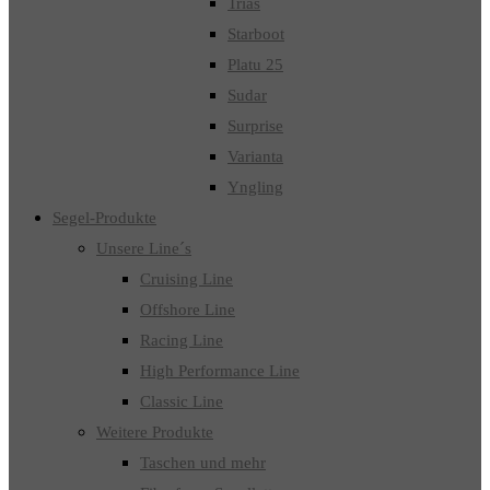
Trias
Starboot
Platu 25
Sudar
Surprise
Varianta
Yngling
Segel-Produkte
Unsere Line´s
Cruising Line
Offshore Line
Racing Line
High Performance Line
Classic Line
Weitere Produkte
Taschen und mehr