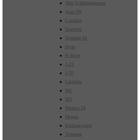
30er Schärenkreuzer
Asso 99
Corsaire
Drachen
Dolphin 81
Dyas
H-Boot
J-22
J-70
Lacustre
M1
M2
Melges 24
Monas
Kielzugvogel
Tempest