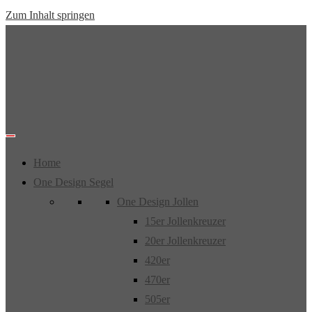
Zum Inhalt springen
Home
One Design Segel
One Design Jollen
15er Jollenkreuzer
20er Jollenkreuzer
420er
470er
505er