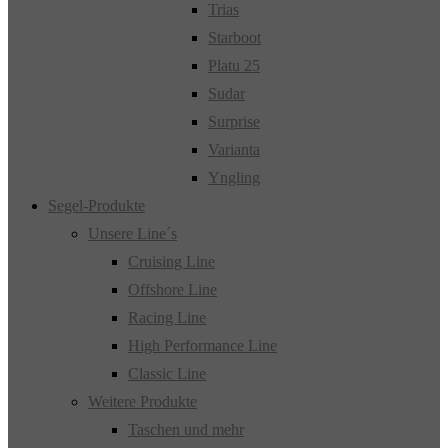
Trias
Starboot
Platu 25
Sudar
Surprise
Varianta
Yngling
Segel-Produkte
Unsere Line´s
Cruising Line
Offshore Line
Racing Line
High Performance Line
Classic Line
Weitere Produkte
Taschen und mehr