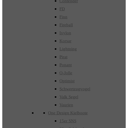
Contender
FD
Finn
Fireball
Ixylon
Korsar
Lightning
Pirat
Ponant
O-Jolle
Optimist
Schwertzugvogel
Valk Segel
Vaurien
One Design Kielboote
15er SNS