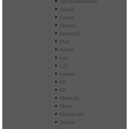
30er Schärenkreuzer
Asso 99
Corsaire
Drachen
Dolphin 81
Dyas
H-Boot
J-22
J-70
Lacustre
M1
M2
Melges 24
Monas
Kielzugvogel
Tempest