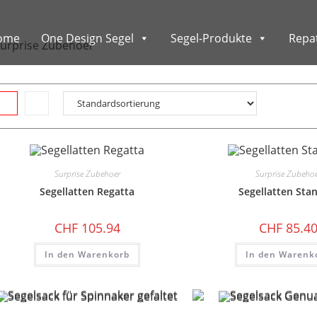
ome
One Design Segel
Segel-Produkte
Repat
urprise Zubehoer
Surprise Zubehoer
Surprise Zubeho
Segellatten Regatta
Segellatten Sta
CHF
105.94
CHF
85.4
In den Warenkorb
In den Warenk