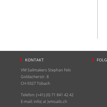
KONTAKT
FOLG
VM Sailmakers Stephan Fels
Goldacherstr. 8
CH-9327 Tübach
Telefon: (+41) (0) 71 841 42 42
E-mail: info( at )vmsails.ch