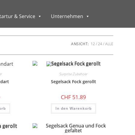
artur & Service
Unternehmen
ANSICHT:
12
24
ALLE
er
Surprise Zubehoer
ndart
Segelsack Fock gerollt
0
CHF
51.89
orb
In den Warenkorb