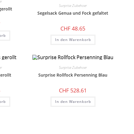
er
Surprise Zubehoer
erollt
Segelsack Genua und Fock gefaltet
7
CHF
48.65
orb
In den Warenkorb
er
Surprise Zubehoer
erollt
Surprise Rollfock Persenning Blau
6
CHF
528.61
orb
In den Warenkorb