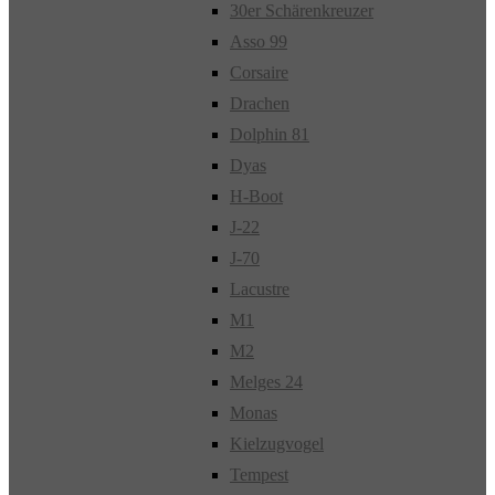
30er Schärenkreuzer
Asso 99
Corsaire
Drachen
Dolphin 81
Dyas
H-Boot
J-22
J-70
Lacustre
M1
M2
Melges 24
Monas
Kielzugvogel
Tempest