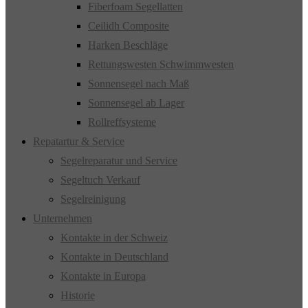
Fiberfoam Segellatten
Ceilidh Composite
Harken Beschläge
Rettungswesten Schwimmwesten
Sonnensegel nach Maß
Sonnensegel ab Lager
Rollreffsysteme
Repatartur & Service
Segelreparatur und Service
Segeltuch Verkauf
Segelreinigung
Unternehmen
Kontakte in der Schweiz
Kontakte in Deutschland
Kontakte in Europa
Historie