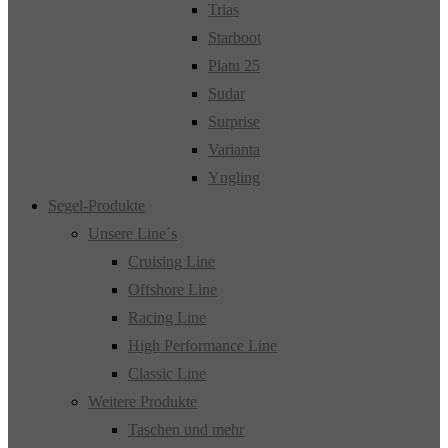
Trias
Starboot
Platu 25
Sudar
Surprise
Varianta
Yngling
Segel-Produkte
Unsere Line´s
Cruising Line
Offshore Line
Racing Line
High Performance Line
Classic Line
Weitere Produkte
Taschen und mehr