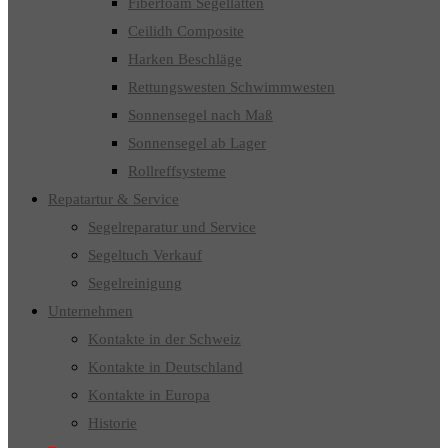
Fiberfoam Segellatten
Ceilidh Composite
Harken Beschläge
Rettungswesten Schwimmwesten
Sonnensegel nach Maß
Sonnensegel ab Lager
Rollreffsysteme
Repatartur & Service
Segelreparatur und Service
Segeltuch Verkauf
Segelreinigung
Unternehmen
Kontakte in der Schweiz
Kontakte in Deutschland
Kontakte in Europa
Historie