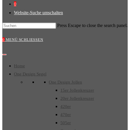
0
Website-Suche umschalten
Press Escape to close the search panel.
0
MENÜ
SCHLIESSEN
Home
One Design Segel
One Design Jollen
15er Jollenkreuzer
20er Jollenkreuzer
420er
470er
505er