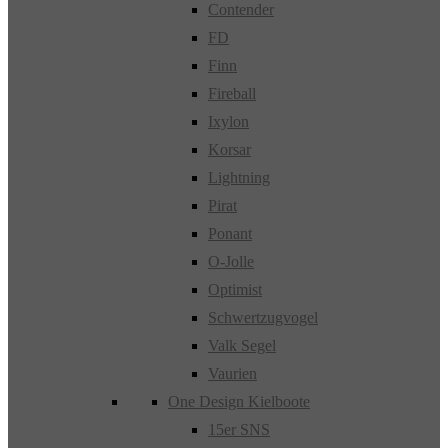
Contender
FD
Finn
Fireball
Ixylon
Korsar
Lightning
Pirat
Ponant
O-Jolle
Optimist
Schwertzugvogel
Valk Segel
Vaurien
One Design Kielboote
15er SNS