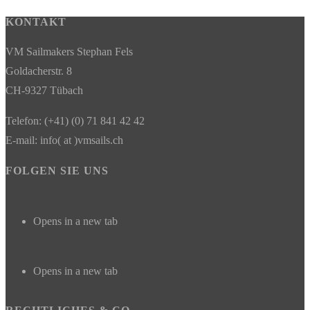
KONTAKT
VM Sailmakers Stephan Fels
Goldacherstr. 8
CH-9327 Tübach
Telefon: (+41) (0) 71 841 42 42
E-mail: info( at )vmsails.ch
FOLGEN SIE UNS
Opens in a new tab
Opens in a new tab