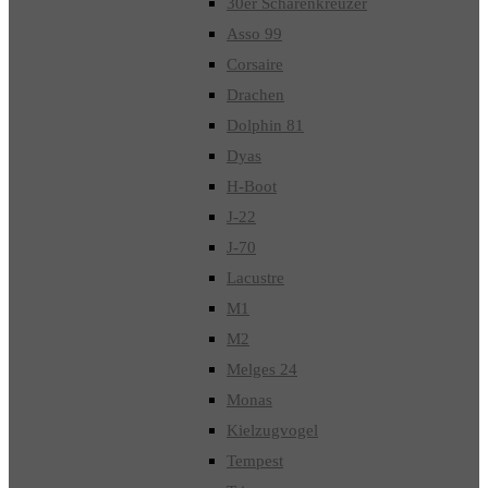
30er Schärenkreuzer
Asso 99
Corsaire
Drachen
Dolphin 81
Dyas
H-Boot
J-22
J-70
Lacustre
M1
M2
Melges 24
Monas
Kielzugvogel
Tempest