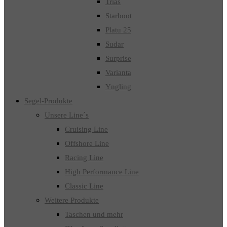
Trias
Starboot
Platu 25
Sudar
Surprise
Varianta
Yngling
Segel-Produkte
Unsere Line´s
Cruising Line
Offshore Line
Racing Line
High Performance Line
Classic Line
Weitere Produkte
Taschen und mehr