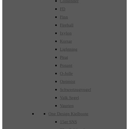
Contender
FD
Finn
Fireball
Ixylon
Korsar
Lightning
Pirat
Ponant
O-Jolle
Optimist
Schwertzugvogel
Valk Segel
Vaurien
One Design Kielboote
15er SNS