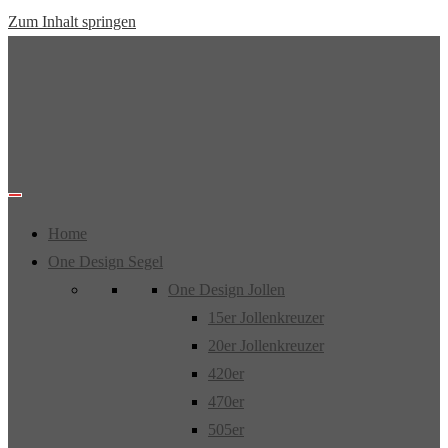
Zum Inhalt springen
Home
One Design Segel
One Design Jollen
15er Jollenkreuzer
20er Jollenkreuzer
420er
470er
505er