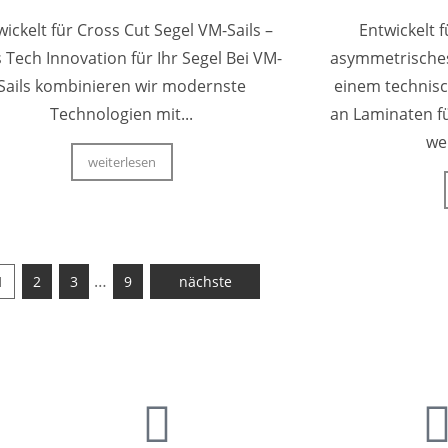
wickelt für Cross Cut Segel VM-Sails –
Entwickelt 
 Tech Innovation für Ihr Segel Bei VM-
asymmetrisches
Sails kombinieren wir modernste
einem technisc
Technologien mit...
an Laminaten 
wei
weiterlesen
…
1
2
3
9
nächste