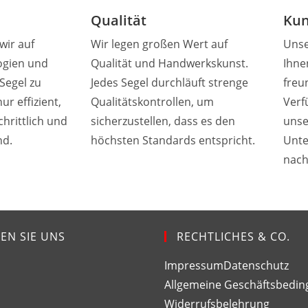
Qualität
Kun
wir auf
Wir legen großen Wert auf
Unse
ogien und
Qualität und Handwerkskunst.
Ihne
Segel zu
Jedes Segel durchläuft strenge
freu
ur effizient,
Qualitätskontrollen, um
Verf
hrittlich und
sicherzustellen, dass es den
unse
nd.
höchsten Standards entspricht.
Unte
nach
EN SIE UNS
RECHTLICHES & CO.
Impressum
Datenschutz
Allgemeine Geschäftsbedi
Widerrufsbelehrung