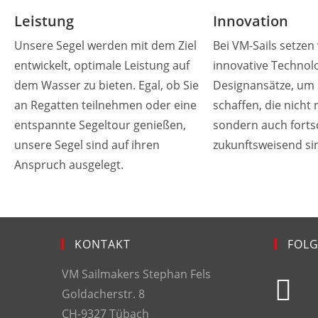
Leistung
Innovation
Unsere Segel werden mit dem Ziel
Bei VM-Sails setzen 
entwickelt, optimale Leistung auf
innovative Technol
dem Wasser zu bieten. Egal, ob Sie
Designansätze, um 
an Regatten teilnehmen oder eine
schaffen, die nicht n
entspannte Segeltour genießen,
sondern auch fortsc
unsere Segel sind auf ihren
zukunftsweisend si
Anspruch ausgelegt.
KONTAKT
FOLG
VM Sailmakers Stephan Fels
Goldacherstr. 8
CH-9327 Tübach