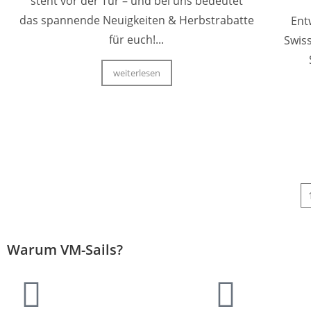
steht vor der Tür – und bei uns bedeutet
das spannende Neuigkeiten & Herbstrabatte
Ent
für euch!...
Swiss
weiterlesen
Warum VM-Sails?