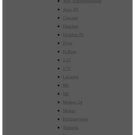
30er Schärenkreuzer
Asso 99
Corsaire
Drachen
Dolphin 81
Dyas
H-Boot
J-22
J-70
Lacustre
M1
M2
Melges 24
Monas
Kielzugvogel
Tempest