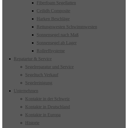
Fiberfoam Segellatten
Ceilidh Composite
Harken Beschläge
Rettungswesten Schwimmwesten
Sonnensegel nach Maß
Sonnensegel ab Lager
Rollreffsysteme
Repatartur & Service
Segelreparatur und Service
Segeltuch Verkauf
Segelreinigung
Unternehmen
Kontakte in der Schweiz
Kontakte in Deutschland
Kontakte in Europa
Historie