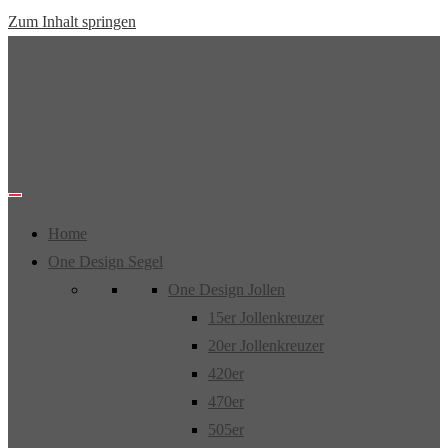
Zum Inhalt springen
Home
One Design Segel
One Design Jollen
15er Jollenkreuzer
20er Jollenkreuzer
420er
470er
505er