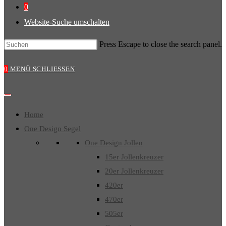
0
Website-Suche umschalten
Press Escape to close the search panel.
0
MENÜ
SCHLIESSEN
Home
One Design Segel
One Design Jollen
15er Jollenkreuzer
20er Jollenkreuzer
420er
470er
505er