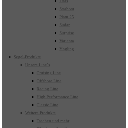
Trias
Starboot
Platu 25
Sudar
Surprise
Varianta
Yngling
Segel-Produkte
Unsere Line´s
Cruising Line
Offshore Line
Racing Line
High Performance Line
Classic Line
Weitere Produkte
Taschen und mehr