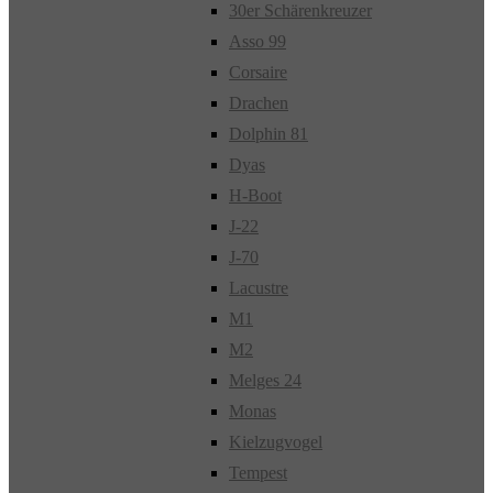
30er Schärenkreuzer
Asso 99
Corsaire
Drachen
Dolphin 81
Dyas
H-Boot
J-22
J-70
Lacustre
M1
M2
Melges 24
Monas
Kielzugvogel
Tempest