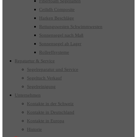
Fiberfoam Segellatten
Ceilidh Composite
Harken Beschläge
Rettungswesten Schwimmwesten
Sonnensegel nach Maß
Sonnensegel ab Lager
Rollreffsysteme
Repatartur & Service
Segelreparatur und Service
Segeltuch Verkauf
Segelreinigung
Unternehmen
Kontakte in der Schweiz
Kontakte in Deutschland
Kontakte in Europa
Historie