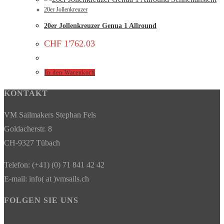
20er Jollenkreuzer
20er Jollenkreuzer Genua 1 Allround
CHF
1'762.03
In den Warenkorb
KONTAKT
VM Sailmakers Stephan Fels
Goldacherstr. 8
CH-9327 Tübach
Telefon: (+41) (0) 71 841 42 42
E-mail: info( at )vmsails.ch
FOLGEN SIE UNS