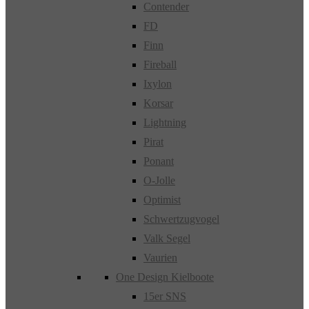
Contender
FD
Finn
Fireball
Ixylon
Korsar
Lightning
Pirat
Ponant
O-Jolle
Optimist
Schwertzugvogel
Valk Segel
Vaurien
One Design Kielboote
15er SNS