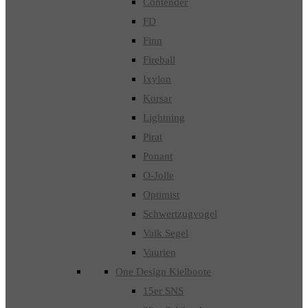
Contender
FD
Finn
Fireball
Ixylon
Korsar
Lightning
Pirat
Ponant
O-Jolle
Optimist
Schwertzugvogel
Valk Segel
Vaurien
One Design Kielboote
15er SNS