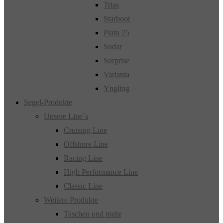
Trias
Starboot
Platu 25
Sudar
Surprise
Varianta
Yngling
Segel-Produkte
Unsere Line´s
Cruising Line
Offshore Line
Racing Line
High Performance Line
Classic Line
Weitere Produkte
Taschen und mehr