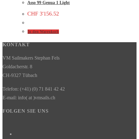
Asso 99 Genua 1 Light
CHF
3'156.52
In den Warenkorb
KONTAKT
VM Sailmakers Stephan Fels
Goldacherstr. 8
CH-9327 Tübach
Telefon: (+41) (0) 71 841 42 42
E-mail: info( at )vmsails.ch
FOLGEN SIE UNS
Opens
in