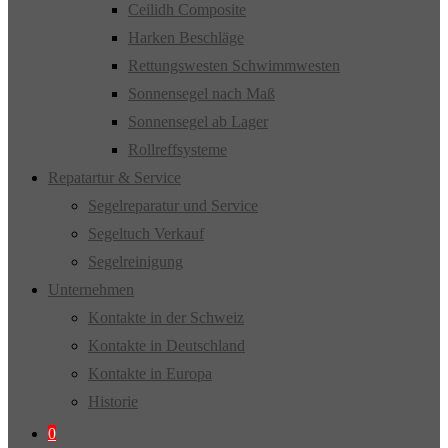
Ceilidh Composite
Harken Beschläge
Rettungswesten Schwimmwesten
Sonnensegel nach Maß
Sonnensegel ab Lager
Rollreffsysteme
Repatartur & Service
Segelreparatur und Service
Segeltuch Verkauf
Segelreinigung
Unternehmen
Kontakte in der Schweiz
Kontakte in Deutschland
Kontakte in Europa
Historie
0