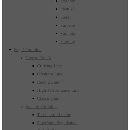
Starboot
Platu 25
Sudar
Surprise
Varianta
Yngling
Segel-Produkte
Unsere Line´s
Cruising Line
Offshore Line
Racing Line
High Performance Line
Classic Line
Weitere Produkte
Taschen und mehr
Fiberfoam Segellatten