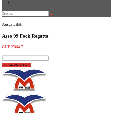
Website-
Suche
Diese
umschalten
Website
Ausgewählt:
durchsuchen
Asso 99 Fock Regatta
CHF
2'064.71
Asso
99
In den Warenkorb
Fock
Regatta
Menge