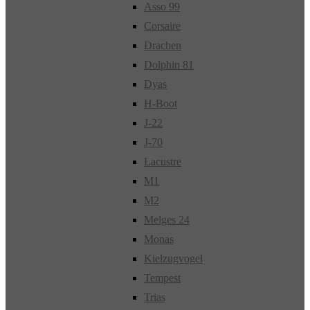
Asso 99
Corsaire
Drachen
Dolphin 81
Dyas
H-Boot
J-22
J-70
Lacustre
M1
M2
Melges 24
Monas
Kielzugvogel
Tempest
Trias