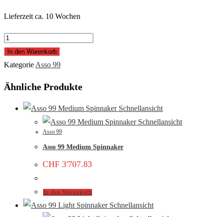
Lieferzeit ca. 10 Wochen
Asso
99
In den Warenkorb
Fock
Kategorie
Asso 99
Regatta
Ähnliche Produkte
Menge
Schnellansicht
Schnellansicht
Asso 99
Asso 99 Medium Spinnaker
CHF
3'707.83
In den Warenkorb
Schnellansicht