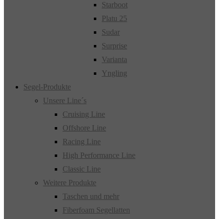
Starboot
Platu 25
Sudar
Surprise
Varianta
Yngling
Segel-Produkte
Unsere Line´s
Cruising Line
Offshore Line
Racing Line
High Performance Line
Classic Line
Weitere Produkte
Taschen und mehr
Fiberfoam Segellatten