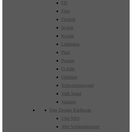
FD
Finn
Fireball
Ixylon
Korsar
Lightning
Pirat
Ponant
O-Jolle
Optimist
Schwertzugvogel
Valk Segel
Vaurien
One Design Kielboote
15er SNS
30er Schärenkreuzer