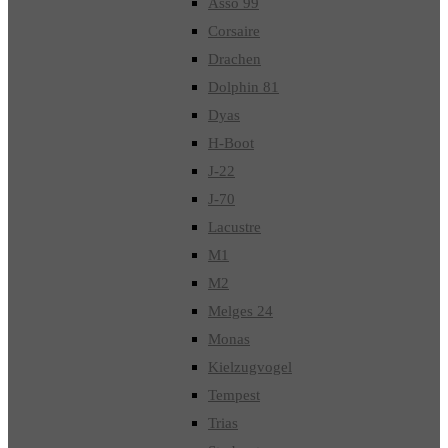
Asso 99
Corsaire
Drachen
Dolphin 81
Dyas
H-Boot
J-22
J-70
Lacustre
M1
M2
Melges 24
Monas
Kielzugvogel
Tempest
Trias