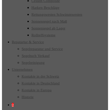
Ceilidh Composite
Harken Beschläge
Rettungswesten Schwimmwesten
Sonnensegel nach Maß
Sonnensegel ab Lager
Rollreffsysteme
Repatartur & Service
Segelreparatur und Service
Segeltuch Verkauf
Segelreinigung
Unternehmen
Kontakte in der Schweiz
Kontakte in Deutschland
Kontakte in Europa
Historie
0