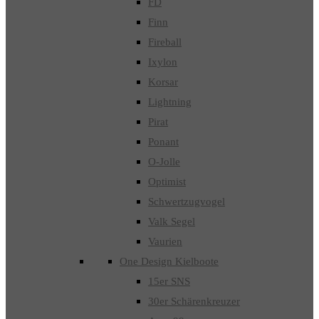
FD
Finn
Fireball
Ixylon
Korsar
Lightning
Pirat
Ponant
O-Jolle
Optimist
Schwertzugvogel
Valk Segel
Vaurien
One Design Kielboote
15er SNS
30er Schärenkreuzer