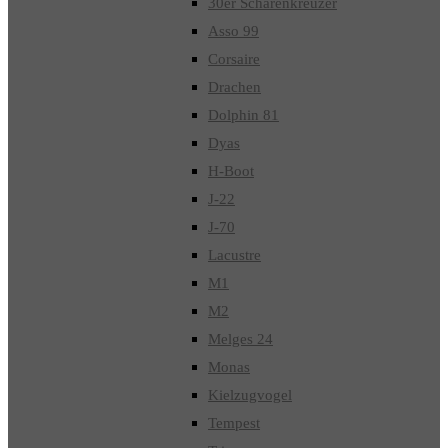
30er Schärenkreuzer
Asso 99
Corsaire
Drachen
Dolphin 81
Dyas
H-Boot
J-22
J-70
Lacustre
M1
M2
Melges 24
Monas
Kielzugvogel
Tempest