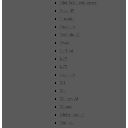
30er Schärenkreuzer
Asso 99
Corsaire
Drachen
Dolphin 81
Dyas
H-Boot
J-22
J-70
Lacustre
M1
M2
Melges 24
Monas
Kielzugvogel
Tempest