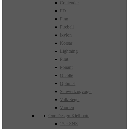
Contender
FD
Finn
Fireball
Ixylon
Korsar
Lightning
Pirat
Ponant
O-Jolle
Optimist
Schwertzugvogel
Valk Segel
Vaurien
One Design Kielboote
15er SNS