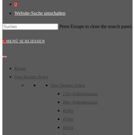
0
Website-Suche umschalten
Press Escape to close the search panel.
0
MENÜ
SCHLIESSEN
Home
One Design Segel
One Design Jollen
15er Jollenkreuzer
20er Jollenkreuzer
420er
470er
505er