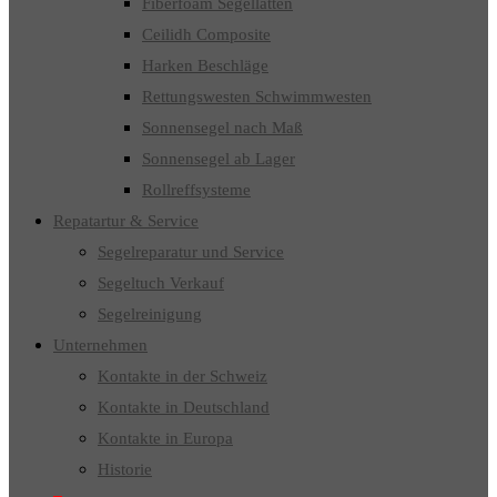
Fiberfoam Segellatten
Ceilidh Composite
Harken Beschläge
Rettungswesten Schwimmwesten
Sonnensegel nach Maß
Sonnensegel ab Lager
Rollreffsysteme
Repatartur & Service
Segelreparatur und Service
Segeltuch Verkauf
Segelreinigung
Unternehmen
Kontakte in der Schweiz
Kontakte in Deutschland
Kontakte in Europa
Historie