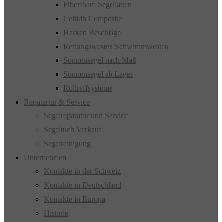
Fiberfoam Segellatten
Ceilidh Composite
Harken Beschläge
Rettungswesten Schwimmwesten
Sonnensegel nach Maß
Sonnensegel ab Lager
Rollreffsysteme
Repatartur & Service
Segelreparatur und Service
Segeltuch Verkauf
Segelreinigung
Unternehmen
Kontakte in der Schweiz
Kontakte in Deutschland
Kontakte in Europa
Historie