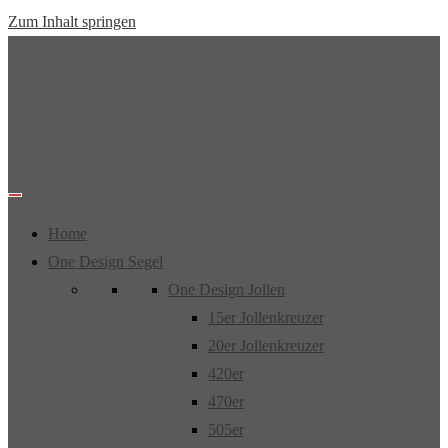
Zum Inhalt springen
Home
One Design Segel
One Design Jollen
15er Jollenkreuzer
20er Jollenkreuzer
420er
470er
505er