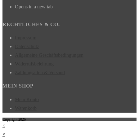
Opens in a new tab
RECHTLICHES & CO.
Impressum
Datenschutz
Allgemeine Geschäftsbedingungen
Widerrufsbelehrung
Zahlungsarten & Versand
MEIN SHOP
Mein Konto
Warenkorb
Copyright 2026
×
×