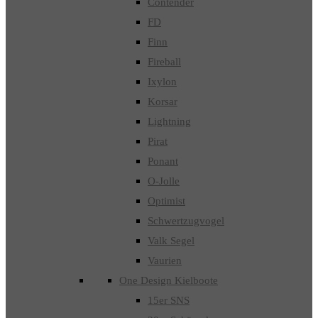
Contender
FD
Finn
Fireball
Ixylon
Korsar
Lightning
Pirat
Ponant
O-Jolle
Optimist
Schwertzugvogel
Valk Segel
Vaurien
One Design Kielboote
15er SNS