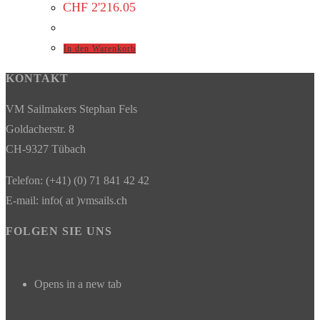
CHF
2'216.05
In den Warenkorb
KONTAKT
VM Sailmakers Stephan Fels
Goldacherstr. 8
CH-9327 Tübach
Telefon: (+41) (0) 71 841 42 42
E-mail: info( at )vmsails.ch
FOLGEN SIE UNS
Opens in a new tab