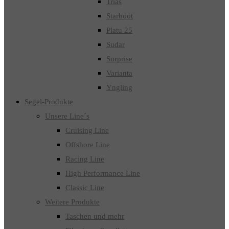
Trias
Starboot
Platu 25
Sudar
Surprise
Varianta
Yngling
Segel-Produkte
Unsere Line´s
Cruising Line
Offshore Line
Racing Line
High Performance Line
Classic Line
Weitere Produkte
Taschen und mehr