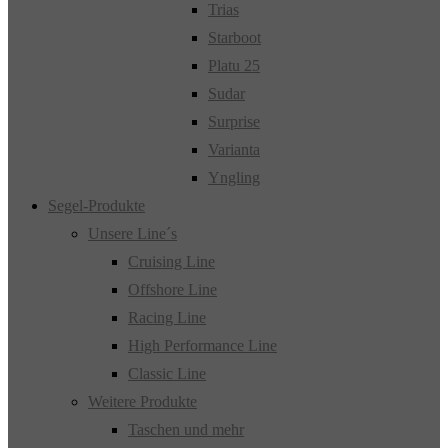
Trias
Starboot
Platu 25
Sudar
Surprise
Varianta
Yngling
Segel-Produkte
Unsere Line´s
Cruising Line
Offshore Line
Racing Line
High Performance Line
Classic Line
Weitere Produkte
Taschen und mehr