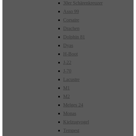
30er Schärenkreuzer
Asso 99
Corsaire
Drachen
Dolphin 81
Dyas
H-Boot
J-22
J-70
Lacustre
M1
M2
Melges 24
Monas
Kielzugvogel
Tempest