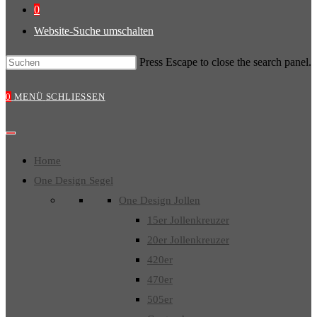
0
Website-Suche umschalten
Press Escape to close the search panel.
0
MENÜ
SCHLIESSEN
Home
One Design Segel
One Design Jollen
15er Jollenkreuzer
20er Jollenkreuzer
420er
470er
505er