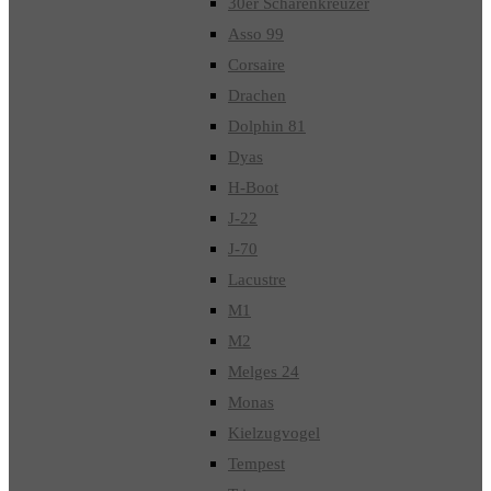
30er Schärenkreuzer
Asso 99
Corsaire
Drachen
Dolphin 81
Dyas
H-Boot
J-22
J-70
Lacustre
M1
M2
Melges 24
Monas
Kielzugvogel
Tempest