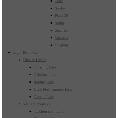
Trias
Starboot
Platu 25
Sudar
Surprise
Varianta
Yngling
Segel-Produkte
Unsere Line´s
Cruising Line
Offshore Line
Racing Line
High Performance Line
Classic Line
Weitere Produkte
Taschen und mehr