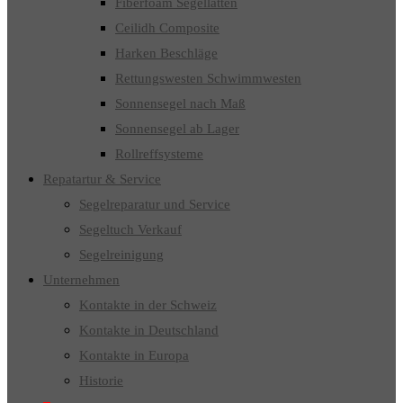
Fiberfoam Segellatten
Ceilidh Composite
Harken Beschläge
Rettungswesten Schwimmwesten
Sonnensegel nach Maß
Sonnensegel ab Lager
Rollreffsysteme
Repatartur & Service
Segelreparatur und Service
Segeltuch Verkauf
Segelreinigung
Unternehmen
Kontakte in der Schweiz
Kontakte in Deutschland
Kontakte in Europa
Historie