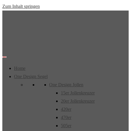
Zum Inhalt springen
Home
One Design Segel
One Design Jollen
15er Jollenkreuzer
20er Jollenkreuzer
420er
470er
505er