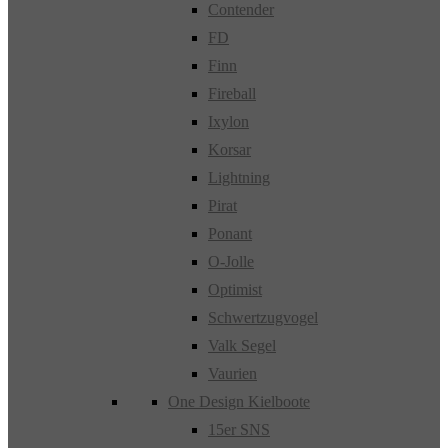
Contender
FD
Finn
Fireball
Ixylon
Korsar
Lightning
Pirat
Ponant
O-Jolle
Optimist
Schwertzugvogel
Valk Segel
Vaurien
One Design Kielboote
15er SNS