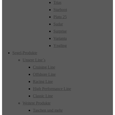
Trias
Starboot
Platu 25
Sudar
Surprise
Varianta
Yngling
Segel-Produkte
Unsere Line´s
Cruising Line
Offshore Line
Racing Line
High Performance Line
Classic Line
Weitere Produkte
Taschen und mehr