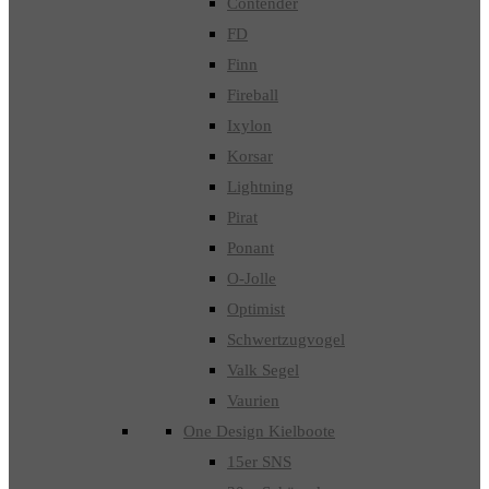
Contender
FD
Finn
Fireball
Ixylon
Korsar
Lightning
Pirat
Ponant
O-Jolle
Optimist
Schwertzugvogel
Valk Segel
Vaurien
One Design Kielboote
15er SNS