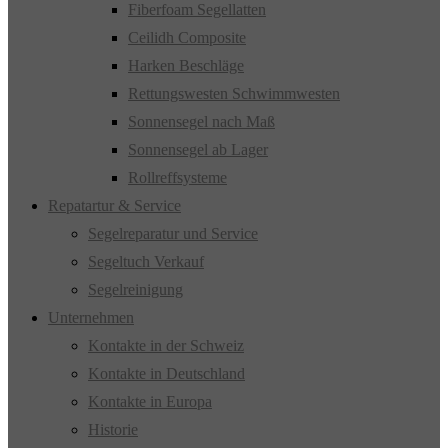
Fiberfoam Segellatten
Ceilidh Composite
Harken Beschläge
Rettungswesten Schwimmwesten
Sonnensegel nach Maß
Sonnensegel ab Lager
Rollreffsysteme
Repatartur & Service
Segelreparatur und Service
Segeltuch Verkauf
Segelreinigung
Unternehmen
Kontakte in der Schweiz
Kontakte in Deutschland
Kontakte in Europa
Historie