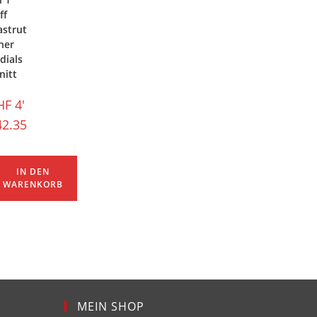
ff
strut
her
dials
nitt
HF
4'
42.35
IN DEN
WARENKORB
MEIN SHOP