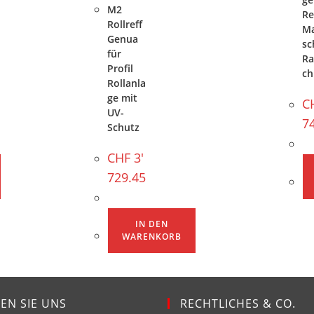
M2
Re
Rollreff
Ma
Genua
sc
für
Ra
Profil
ch
Rollanla
ge mit
C
UV-
7
Schutz
CHF
3'
729.45
IN DEN
WARENKORB
EN SIE UNS
RECHTLICHES & CO.