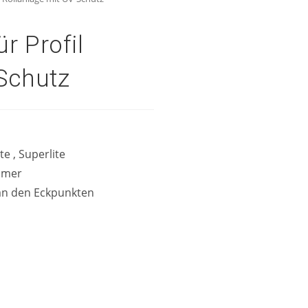
r Profil
Schutz
e , Superlite
ummer
an den Eckpunkten