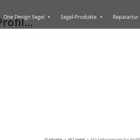
One Design Segel
Segel-Produkte
Repatartur 
rofil…
Startseite
>
M2 Segel
>
M2 Selbstwender für Profil