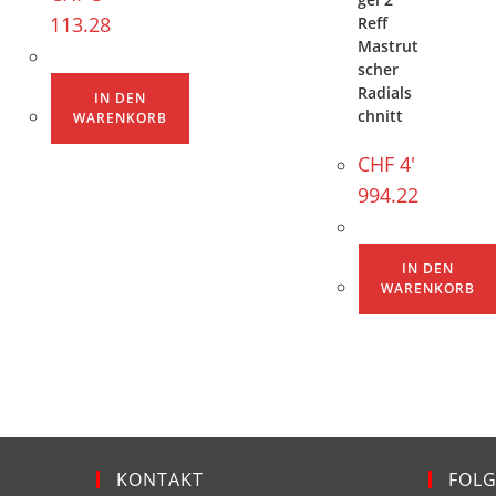
113.28
Reff
Mastrut
scher
Radials
IN DEN
chnitt
WARENKORB
CHF
4'
994.22
IN DEN
WARENKORB
KONTAKT
FOLG