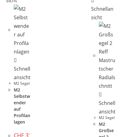
sicht
Schnellan
sicht
Schnell
ansicht
M2 Segel
M2
Selbstw
ender
Schnell
auf
ansicht
Profilan
M2 Segel
lagen
M2
Großse
CHF
3'
gel 2