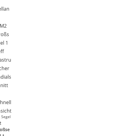
llan
hnell
sicht
 Segel
2
oßse
l 1