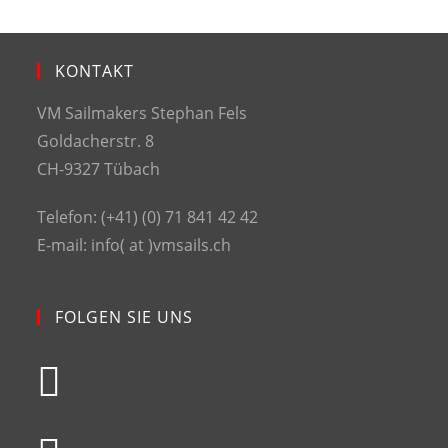
KONTAKT
VM Sailmakers Stephan Fels
Goldacherstr. 8
CH-9327 Tübach
Telefon: (+41) (0) 71 841 42 42
E-mail: info( at )vmsails.ch
FOLGEN SIE UNS