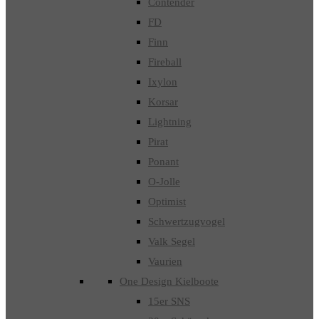
Contender
FD
Finn
Fireball
Ixylon
Korsar
Lightning
Pirat
Ponant
O-Jolle
Optimist
Schwertzugvogel
Valk Segel
Vaurien
One Design Kielboote
15er SNS