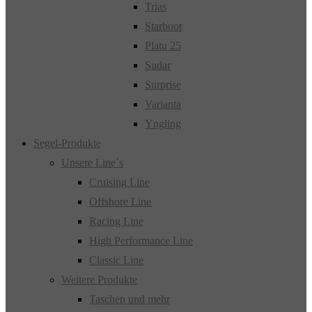
Trias
Starboot
Platu 25
Sudar
Surprise
Varianta
Yngling
Segel-Produkte
Unsere Line´s
Cruising Line
Offshore Line
Racing Line
High Performance Line
Classic Line
Weitere Produkte
Taschen und mehr