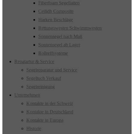
Fiberfoam Segellatten
Ceilidh Composite
Harken Beschläge
Rettungswesten Schwimmwesten
Sonnensegel nach Maß
Sonnensegel ab Lager
Rollreffsysteme
Repatartur & Service
Segelreparatur und Service
Segeltuch Verkauf
Segelreinigung
Unternehmen
Kontakte in der Schweiz
Kontakte in Deutschland
Kontakte in Europa
Historie