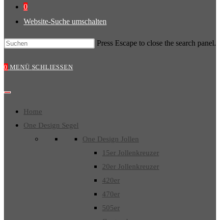
0
Website-Suche umschalten
Press Escape to close the search panel.
0
MENÜ
SCHLIESSEN
Home
One Design Segel
One Design Jollen
15er Jollenkreuzer
20er Jollenkreuzer
420er
470er
505er