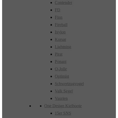
Contender
FD
Finn
Fireball
Ixylon
Korsar
Lightning
Pirat
Ponant
O-Jolle
Optimist
Schwertzugvogel
Valk Segel
Vaurien
One Design Kielboote
15er SNS