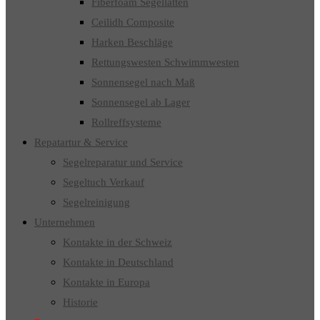
Fiberfoam Segellatten
Ceilidh Composite
Harken Beschläge
Rettungswesten Schwimmwesten
Sonnensegel nach Maß
Sonnensegel ab Lager
Rollreffsysteme
Repatartur & Service
Segelreparatur und Service
Segeltuch Verkauf
Segelreinigung
Unternehmen
Kontakte in der Schweiz
Kontakte in Deutschland
Kontakte in Europa
Historie