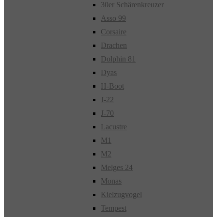
30er Schärenkreuzer
Asso 99
Corsaire
Drachen
Dolphin 81
Dyas
H-Boot
J-22
J-70
Lacustre
M1
M2
Melges 24
Monas
Kielzugvogel
Tempest