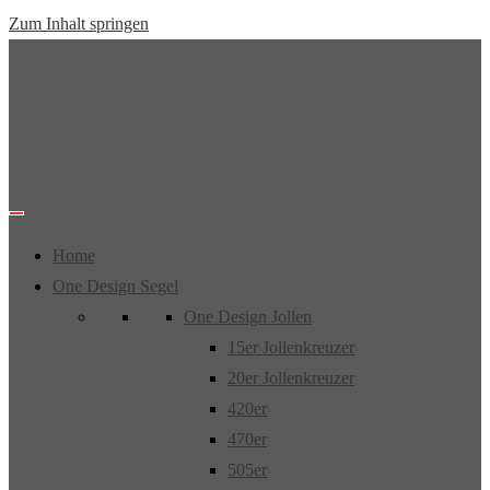
Zum Inhalt springen
Home
One Design Segel
One Design Jollen
15er Jollenkreuzer
20er Jollenkreuzer
420er
470er
505er