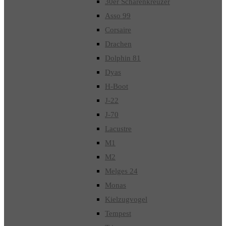
30er Schärenkreuzer
Asso 99
Corsaire
Drachen
Dolphin 81
Dyas
H-Boot
J-22
J-70
Lacustre
M1
M2
Melges 24
Monas
Kielzugvogel
Tempest