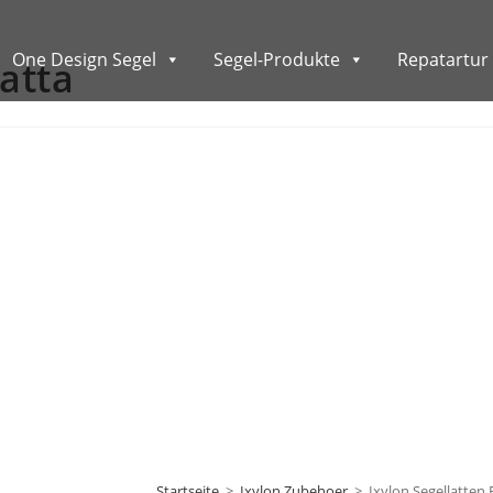
One Design Segel
Segel-Produkte
Repatartur 
atta
Startseite
>
Ixylon Zubehoer
>
Ixylon Segellatten