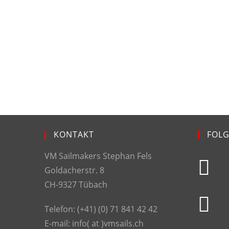
KONTAKT
FOLG
VM Sailmakers Stephan Fels
Goldacherstr. 8
CH-9327 Tübach
Telefon: (+41) (0) 71 841 42 42
E-mail: info( at )vmsails.ch