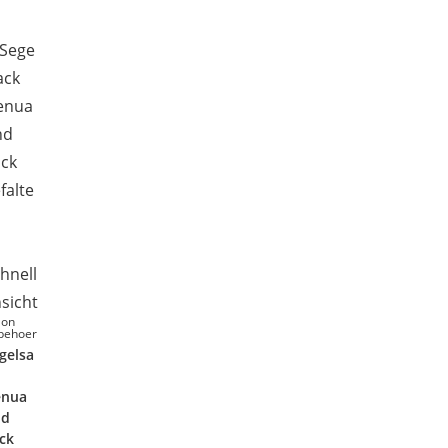
hnell
sicht
lon
behoer
gelsa
enua
nd
ck