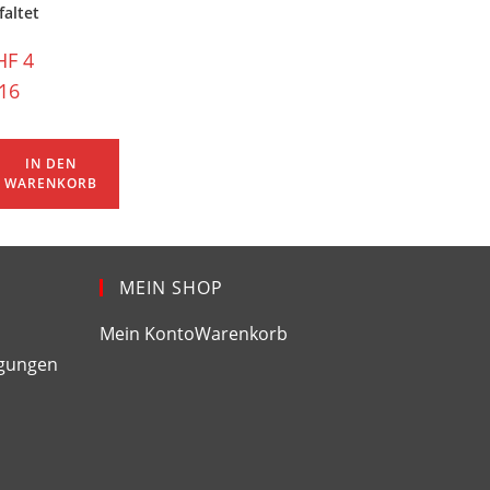
faltet
HF
4
.16
IN DEN
WARENKORB
MEIN SHOP
Mein Konto
Warenkorb
ngungen