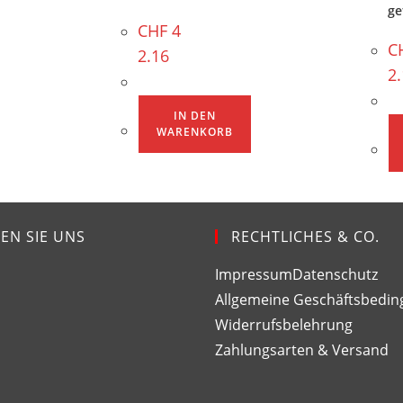
ge
CHF
4
C
2.16
2
IN DEN
WARENKORB
EN SIE UNS
RECHTLICHES & CO.
Impressum
Datenschutz
Allgemeine Geschäftsbedi
Widerrufsbelehrung
Zahlungsarten & Versand