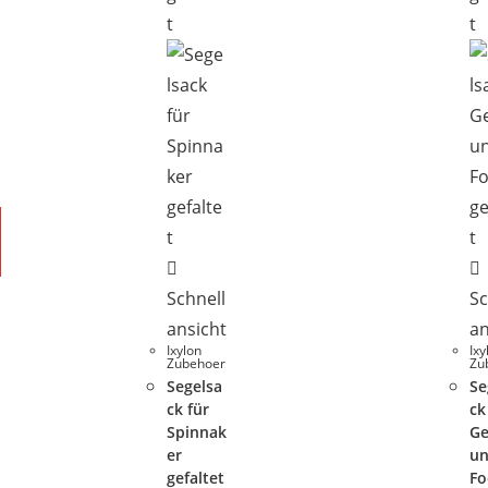
Schnell
Sc
ansicht
an
Ixylon
Ixy
Zubehoer
Zu
Segelsa
Se
ck für
ck
Spinnak
G
er
u
gefaltet
Fo