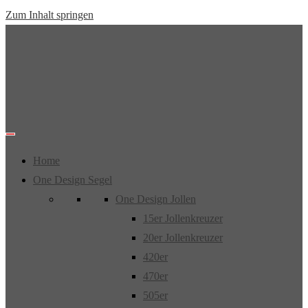
Zum Inhalt springen
Home
One Design Segel
One Design Jollen
15er Jollenkreuzer
20er Jollenkreuzer
420er
470er
505er