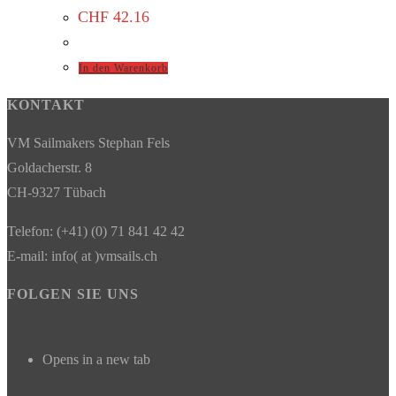
CHF
42.16
In den Warenkorb
KONTAKT
VM Sailmakers Stephan Fels
Goldacherstr. 8
CH-9327 Tübach
Telefon: (+41) (0) 71 841 42 42
E-mail: info( at )vmsails.ch
FOLGEN SIE UNS
Opens in a new tab