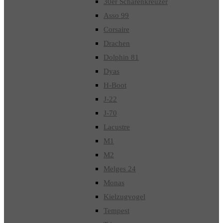
30er Schärenkreuzer
Asso 99
Corsaire
Drachen
Dolphin 81
Dyas
H-Boot
J-22
J-70
Lacustre
M1
M2
Melges 24
Monas
Kielzugvogel
Tempest