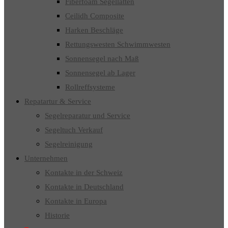
Fiberfoam Segellatten
Ceilidh Composite
Harken Beschläge
Rettungswesten Schwimmwesten
Sonnensegel nach Maß
Sonnensegel ab Lager
Rollreffsysteme
Repatartur & Service
Segelreparatur und Service
Segeltuch Verkauf
Segelreinigung
Unternehmen
Kontakte in der Schweiz
Kontakte in Deutschland
Kontakte in Europa
Historie