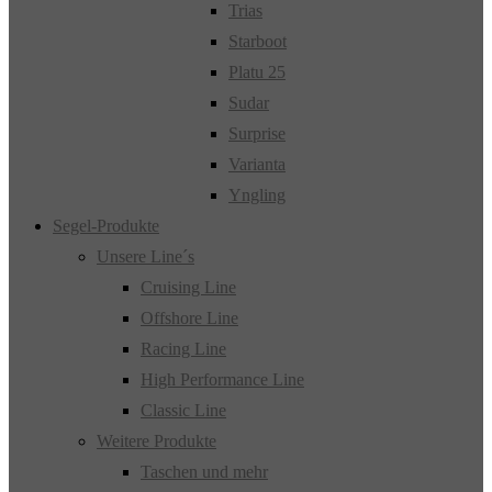
Trias
Starboot
Platu 25
Sudar
Surprise
Varianta
Yngling
Segel-Produkte
Unsere Line´s
Cruising Line
Offshore Line
Racing Line
High Performance Line
Classic Line
Weitere Produkte
Taschen und mehr