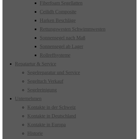
Fiberfoam Segellatten
Ceilidh Composite
Harken Beschläge
Rettungswesten Schwimmwesten
Sonnensegel nach Maß
Sonnensegel ab Lager
Rollreffsysteme
Repatartur & Service
Segelreparatur und Service
Segeltuch Verkauf
Segelreinigung
Unternehmen
Kontakte in der Schweiz
Kontakte in Deutschland
Kontakte in Europa
Historie