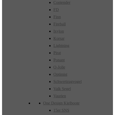
Contender
FD
Finn
Fireball
Ixylon
Korsar
Lightning
Pirat
Ponant
O-Jolle
Optimist
Schwertzugvogel
Valk Segel
Vaurien
One Design Kielboote
15er SNS