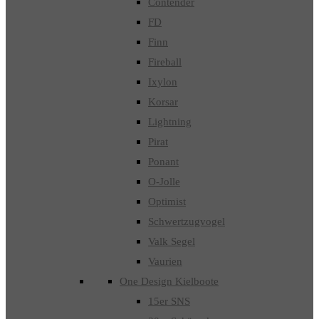
Contender
FD
Finn
Fireball
Ixylon
Korsar
Lightning
Pirat
Ponant
O-Jolle
Optimist
Schwertzugvogel
Valk Segel
Vaurien
One Design Kielboote
15er SNS