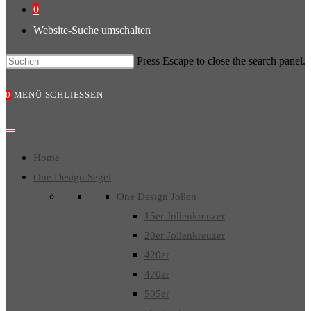
0
Website-Suche umschalten
Press Escape to close the search panel.
0
MENÜ
SCHLIESSEN
Home
One Design Segel
One Design Jollen
15er Jollenkreuzer
20er Jollenkreuzer
420er
470er
505er