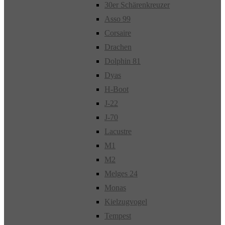
30er Schärenkreuzer
Asso 99
Corsaire
Drachen
Dolphin 81
Dyas
H-Boot
J-22
J-70
Lacustre
M1
M2
Melges 24
Monas
Kielzugvogel
Tempest