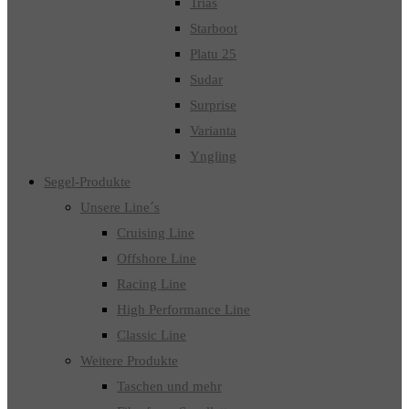
Trias
Starboot
Platu 25
Sudar
Surprise
Varianta
Yngling
Segel-Produkte
Unsere Line´s
Cruising Line
Offshore Line
Racing Line
High Performance Line
Classic Line
Weitere Produkte
Taschen und mehr