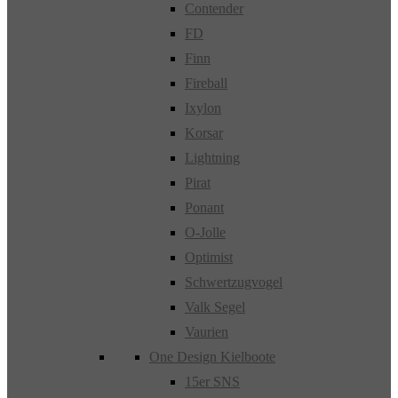
Contender
FD
Finn
Fireball
Ixylon
Korsar
Lightning
Pirat
Ponant
O-Jolle
Optimist
Schwertzugvogel
Valk Segel
Vaurien
One Design Kielboote
15er SNS