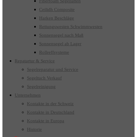
Fiberfoam Segellatten
Ceilidh Composite
Harken Beschläge
Rettungswesten Schwimmwesten
Sonnensegel nach Maß
Sonnensegel ab Lager
Rollreffsysteme
Repatartur & Service
Segelreparatur und Service
Segeltuch Verkauf
Segelreinigung
Unternehmen
Kontakte in der Schweiz
Kontakte in Deutschland
Kontakte in Europa
Historie