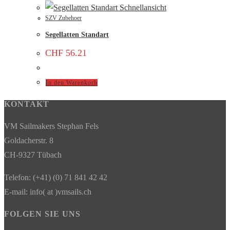
Schnellansicht
SZV Zubehoer
Segellatten Standart
CHF
56.21
In den Warenkorb
KONTAKT
VM Sailmakers Stephan Fels
Goldacherstr. 8
CH-9327 Tübach
Telefon: (+41) (0) 71 841 42 42
E-mail: info( at )vmsails.ch
FOLGEN SIE UNS