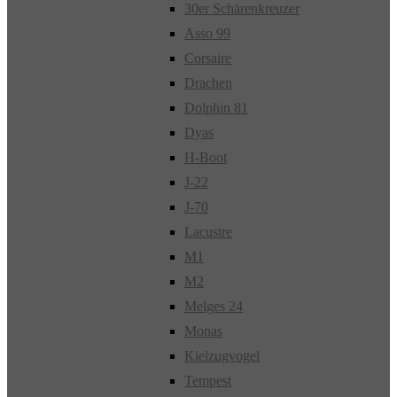
30er Schärenkreuzer
Asso 99
Corsaire
Drachen
Dolphin 81
Dyas
H-Boot
J-22
J-70
Lacustre
M1
M2
Melges 24
Monas
Kielzugvogel
Tempest