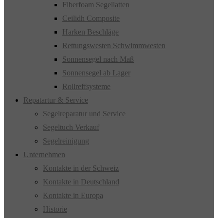
Fiberfoam Segellatten
Ceilidh Composite
Harken Beschläge
Rettungswesten Schwimmwesten
Sonnensegel nach Maß
Sonnensegel ab Lager
Rollreffsysteme
Repatartur & Service
Segelreparatur und Service
Segeltuch Verkauf
Segelreinigung
Unternehmen
Kontakte in der Schweiz
Kontakte in Deutschland
Kontakte in Europa
Historie