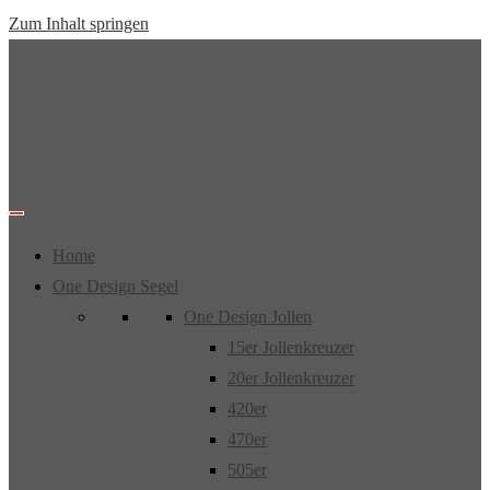
Zum Inhalt springen
Home
One Design Segel
One Design Jollen
15er Jollenkreuzer
20er Jollenkreuzer
420er
470er
505er