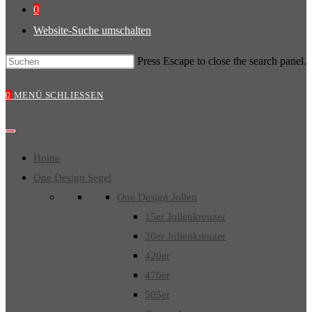
0
Website-Suche umschalten
Press Escape to close the search panel.
0
MENÜ
SCHLIESSEN
Home
One Design Segel
One Design Jollen
15er Jollenkreuzer
20er Jollenkreuzer
420er
470er
505er