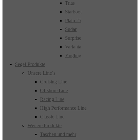
Trias
Starboot
Platu 25
Sudar
Surprise
Varianta
Yngling
Segel-Produkte
Unsere Line´s
Cruising Line
Offshore Line
Racing Line
High Performance Line
Classic Line
Weitere Produkte
Taschen und mehr