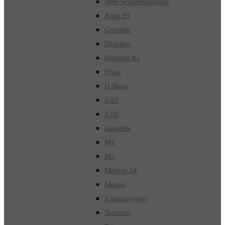
30er Schärenkreuzer
Asso 99
Corsaire
Drachen
Dolphin 81
Dyas
H-Boot
J-22
J-70
Lacustre
M1
M2
Melges 24
Monas
Kielzugvogel
Tempest