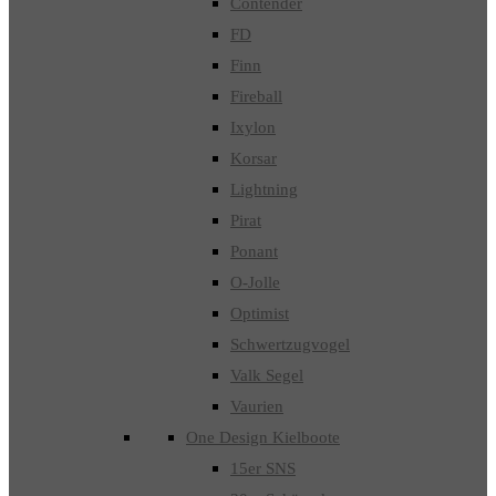
Contender
FD
Finn
Fireball
Ixylon
Korsar
Lightning
Pirat
Ponant
O-Jolle
Optimist
Schwertzugvogel
Valk Segel
Vaurien
One Design Kielboote
15er SNS