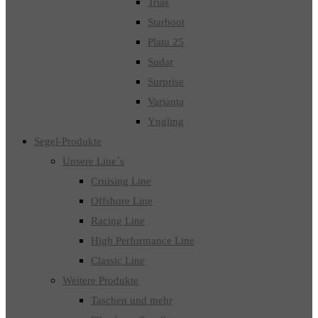
Trias
Starboot
Platu 25
Sudar
Surprise
Varianta
Yngling
Segel-Produkte
Unsere Line´s
Cruising Line
Offshore Line
Racing Line
High Performance Line
Classic Line
Weitere Produkte
Taschen und mehr