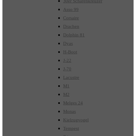
30er Schärenkreuzer
Asso 99
Corsaire
Drachen
Dolphin 81
Dyas
H-Boot
J-22
J-70
Lacustre
M1
M2
Melges 24
Monas
Kielzugvogel
Tempest