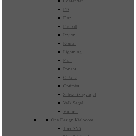
Contender
FD
Finn
Fireball
Ixylon
Korsar
Lightning
Pirat
Ponant
O-Jolle
Optimist
Schwertzugvogel
Valk Segel
Vaurien
One Design Kielboote
15er SNS