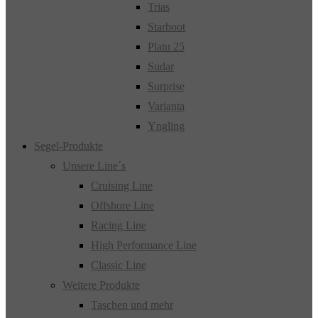
Trias
Starboot
Platu 25
Sudar
Surprise
Varianta
Yngling
Segel-Produkte
Unsere Line´s
Cruising Line
Offshore Line
Racing Line
High Performance Line
Classic Line
Weitere Produkte
Taschen und mehr