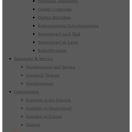
Fiberfoam Segellatten
Ceilidh Composite
Harken Beschläge
Rettungswesten Schwimmwesten
Sonnensegel nach Maß
Sonnensegel ab Lager
Rollreffsysteme
Repatartur & Service
Segelreparatur und Service
Segeltuch Verkauf
Segelreinigung
Unternehmen
Kontakte in der Schweiz
Kontakte in Deutschland
Kontakte in Europa
Historie