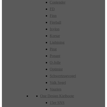
Contender
FD
Finn
Fireball
Ixylon
Korsar
Lightning
Pirat
Ponant
O-Jolle
Optimist
Schwertzugvogel
Valk Segel
Vaurien
One Design Kielboote
15er SNS