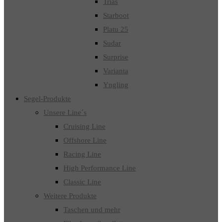
Trias
Starboot
Platu 25
Sudar
Surprise
Varianta
Yngling
Segel-Produkte
Unsere Line´s
Cruising Line
Offshore Line
Racing Line
High Performance Line
Classic Line
Weitere Produkte
Taschen und mehr