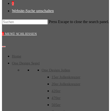
0
Website-Suche umschalten
Press Escape to close the search panel.
0
MENÜ
SCHLIESSEN
Home
One Design Segel
One Design Jollen
15er Jollenkreuzer
20er Jollenkreuzer
420er
470er
505er