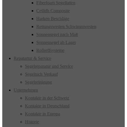
Fiberfoam Segellatten
Ceilidh Composite
Harken Beschläge
Rettungswesten Schwimmwesten
Sonnensegel nach Maß
Sonnensegel ab Lager
Rollreffsysteme
Repatartur & Service
Segelreparatur und Service
Segeltuch Verkauf
Segelreinigung
Unternehmen
Kontakte in der Schweiz
Kontakte in Deutschland
Kontakte in Europa
Historie