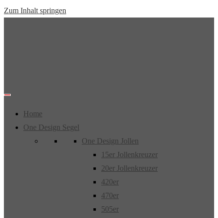
Zum Inhalt springen
Home
One Design Segel
One Design Jollen
15er Jollenkreuzer
20er Jollenkreuzer
420er
470er
505er