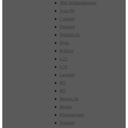
30er Schärenkreuzer
Asso 99
Corsaire
Drachen
Dolphin 81
Dyas
H-Boot
J-22
J-70
Lacustre
M1
M2
Melges 24
Monas
Kielzugvogel
Tempest