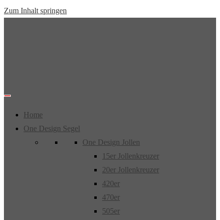
Zum Inhalt springen
Home
One Design Segel
One Design Jollen
15er Jollenkreuzer
20er Jollenkreuzer
420er
470er
505er