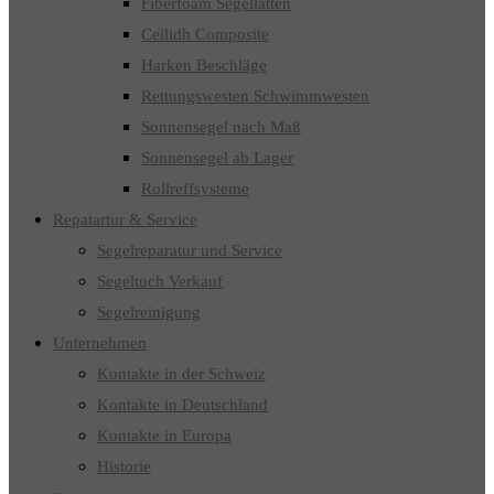
Fiberfoam Segellatten
Ceilidh Composite
Harken Beschläge
Rettungswesten Schwimmwesten
Sonnensegel nach Maß
Sonnensegel ab Lager
Rollreffsysteme
Repatartur & Service
Segelreparatur und Service
Segeltuch Verkauf
Segelreinigung
Unternehmen
Kontakte in der Schweiz
Kontakte in Deutschland
Kontakte in Europa
Historie