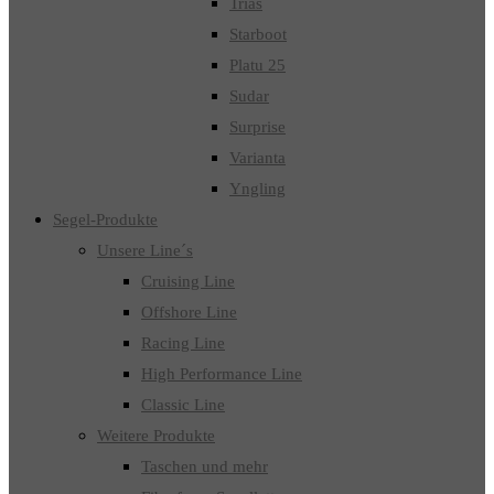
Trias
Starboot
Platu 25
Sudar
Surprise
Varianta
Yngling
Segel-Produkte
Unsere Line´s
Cruising Line
Offshore Line
Racing Line
High Performance Line
Classic Line
Weitere Produkte
Taschen und mehr