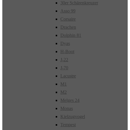
30er Schärenkreuzer
Asso 99
Corsaire
Drachen
Dolphin 81
Dyas
H-Boot
J-22
J-70
Lacustre
M1
M2
Melges 24
Monas
Kielzugvogel
Tempest