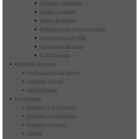
Fiberfoam Segellatten
Ceilidh Composite
Harken Beschläge
Rettungswesten Schwimmwesten
Sonnensegel nach Maß
Sonnensegel ab Lager
Rollreffsysteme
Repatartur & Service
Segelreparatur und Service
Segeltuch Verkauf
Segelreinigung
Unternehmen
Kontakte in der Schweiz
Kontakte in Deutschland
Kontakte in Europa
Historie