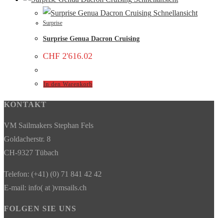
Schnellansicht
Surprise
Surprise Genua Dacron Cruising
CHF
2'616.02
In den Warenkorb
KONTAKT
VM Sailmakers Stephan Fels
Goldacherstr. 8
CH-9327 Tübach
Telefon: (+41) (0) 71 841 42 42
E-mail: info( at )vmsails.ch
FOLGEN SIE UNS