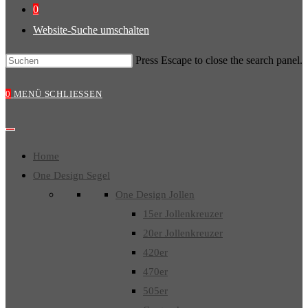
0
Website-Suche umschalten
Press Escape to close the search panel.
0
MENÜ
SCHLIESSEN
Home
One Design Segel
One Design Jollen
15er Jollenkreuzer
20er Jollenkreuzer
420er
470er
505er