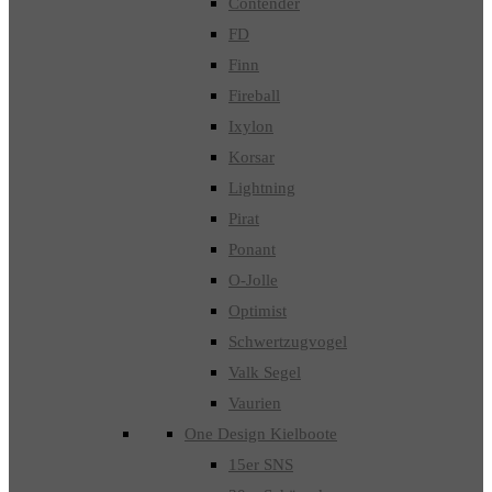
Contender
FD
Finn
Fireball
Ixylon
Korsar
Lightning
Pirat
Ponant
O-Jolle
Optimist
Schwertzugvogel
Valk Segel
Vaurien
One Design Kielboote
15er SNS