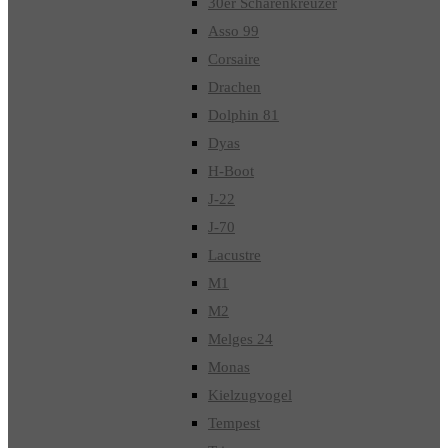
30er Schärenkreuzer
Asso 99
Corsaire
Drachen
Dolphin 81
Dyas
H-Boot
J-22
J-70
Lacustre
M1
M2
Melges 24
Monas
Kielzugvogel
Tempest