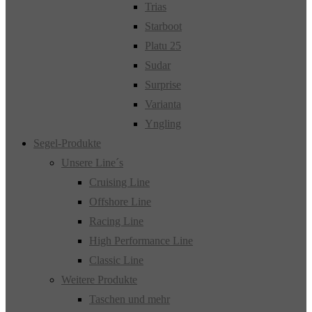
Trias
Starboot
Platu 25
Sudar
Surprise
Varianta
Yngling
Segel-Produkte
Unsere Line´s
Cruising Line
Offshore Line
Racing Line
High Performance Line
Classic Line
Weitere Produkte
Taschen und mehr