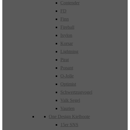
Contender
FD
Finn
Fireball
Ixylon
Korsar
Lightning
Pirat
Ponant
O-Jolle
Optimist
Schwertzugvogel
Valk Segel
Vaurien
One Design Kielboote
15er SNS