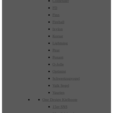
Contender
FD
Finn
Fireball
Ixylon
Korsar
Lightning
Pirat
Ponant
O-Jolle
Optimist
Schwertzugvogel
Valk Segel
Vaurien
One Design Kielboote
15er SNS