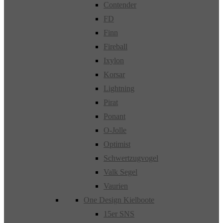
Contender
FD
Finn
Fireball
Ixylon
Korsar
Lightning
Pirat
Ponant
O-Jolle
Optimist
Schwertzugvogel
Valk Segel
Vaurien
One Design Kielboote
15er SNS