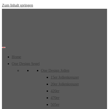
Zum Inhalt springen
Home
One Design Segel
One Design Jollen
15er Jollenkreuzer
20er Jollenkreuzer
420er
470er
505er