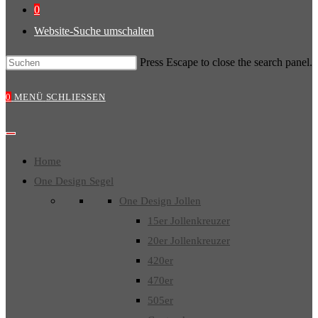
0
Website-Suche umschalten
Press Escape to close the search panel.
0
MENÜ
SCHLIESSEN
Home
One Design Segel
One Design Jollen
15er Jollenkreuzer
20er Jollenkreuzer
420er
470er
505er