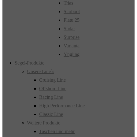
Trias
Starboot
Platu 25
Sudar
Surprise
Varianta
Yngling
Segel-Produkte
Unsere Line´s
Cruising Line
Offshore Line
Racing Line
High Performance Line
Classic Line
Weitere Produkte
Taschen und mehr