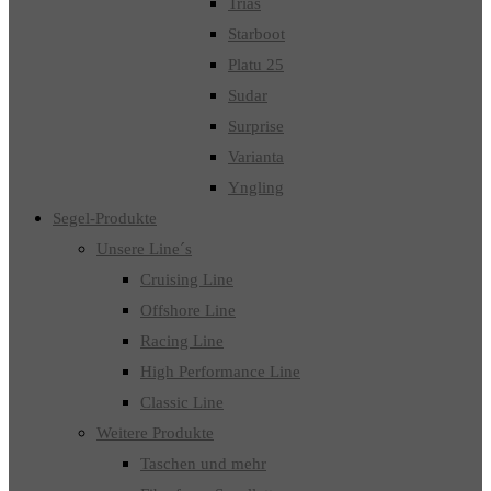
Trias
Starboot
Platu 25
Sudar
Surprise
Varianta
Yngling
Segel-Produkte
Unsere Line´s
Cruising Line
Offshore Line
Racing Line
High Performance Line
Classic Line
Weitere Produkte
Taschen und mehr