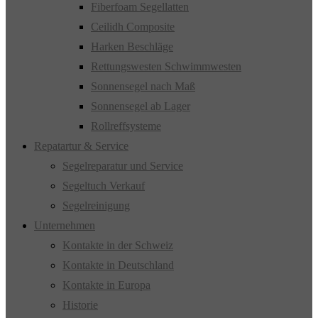
Fiberfoam Segellatten
Ceilidh Composite
Harken Beschläge
Rettungswesten Schwimmwesten
Sonnensegel nach Maß
Sonnensegel ab Lager
Rollreffsysteme
Repatartur & Service
Segelreparatur und Service
Segeltuch Verkauf
Segelreinigung
Unternehmen
Kontakte in der Schweiz
Kontakte in Deutschland
Kontakte in Europa
Historie