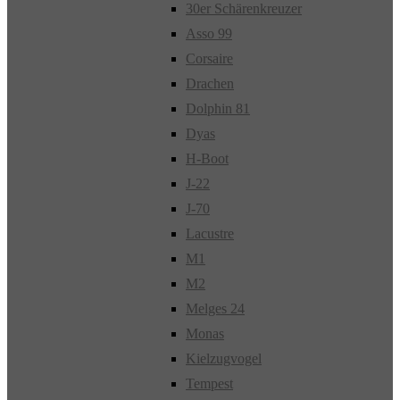
30er Schärenkreuzer
Asso 99
Corsaire
Drachen
Dolphin 81
Dyas
H-Boot
J-22
J-70
Lacustre
M1
M2
Melges 24
Monas
Kielzugvogel
Tempest