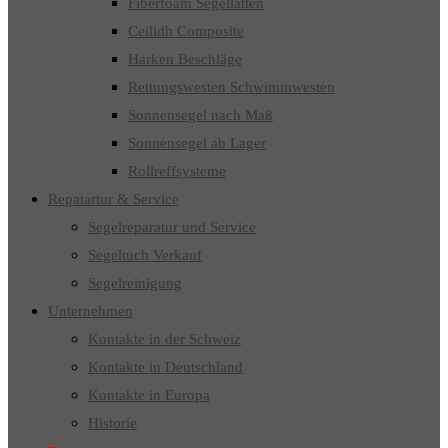
Fiberfoam Segellatten
Ceilidh Composite
Harken Beschläge
Rettungswesten Schwimmwesten
Sonnensegel nach Maß
Sonnensegel ab Lager
Rollreffsysteme
Repatartur & Service
Segelreparatur und Service
Segeltuch Verkauf
Segelreinigung
Unternehmen
Kontakte in der Schweiz
Kontakte in Deutschland
Kontakte in Europa
Historie