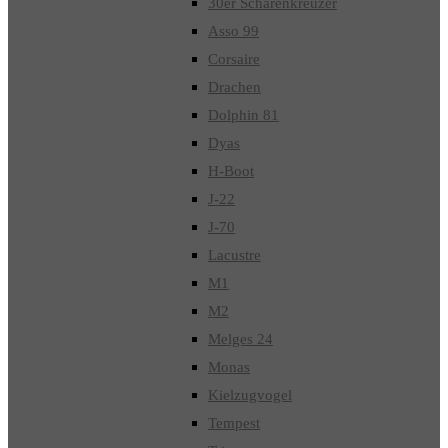
30er Schärenkreuzer
Asso 99
Corsaire
Drachen
Dolphin 81
Dyas
H-Boot
J-22
J-70
Lacustre
M1
M2
Melges 24
Monas
Kielzugvogel
Tempest