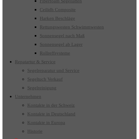
Fiberfoam Segellatten
Ceilidh Composite
Harken Beschläge
Rettungswesten Schwimmwesten
Sonnensegel nach Maß
Sonnensegel ab Lager
Rollreffsysteme
Repatartur & Service
Segelreparatur und Service
Segeltuch Verkauf
Segelreinigung
Unternehmen
Kontakte in der Schweiz
Kontakte in Deutschland
Kontakte in Europa
Historie