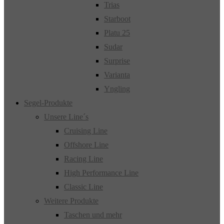
Trias
Starboot
Platu 25
Sudar
Surprise
Varianta
Yngling
Segel-Produkte
Unsere Line´s
Cruising Line
Offshore Line
Racing Line
High Performance Line
Classic Line
Weitere Produkte
Taschen und mehr