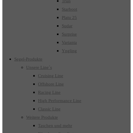
Trias
Starboot
Platu 25
Sudar
Surprise
Varianta
Yngling
Segel-Produkte
Unsere Line´s
Cruising Line
Offshore Line
Racing Line
High Performance Line
Classic Line
Weitere Produkte
Taschen und mehr