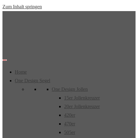
Zum Inhalt springen
Home
One Design Segel
One Design Jollen
15er Jollenkreuzer
20er Jollenkreuzer
420er
470er
505er