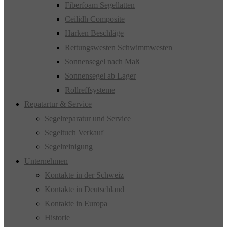
Fiberfoam Segellatten
Ceilidh Composite
Harken Beschläge
Rettungswesten Schwimmwesten
Sonnensegel nach Maß
Sonnensegel ab Lager
Rollreffsysteme
Repatartur & Service
Segelreparatur und Service
Segeltuch Verkauf
Segelreinigung
Unternehmen
Kontakte in der Schweiz
Kontakte in Deutschland
Kontakte in Europa
Historie