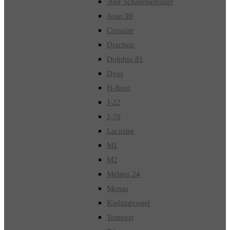
30er Schärenkreuzer
Asso 99
Corsaire
Drachen
Dolphin 81
Dyas
H-Boot
J-22
J-70
Lacustre
M1
M2
Melges 24
Monas
Kielzugvogel
Tempest