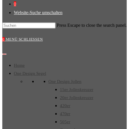
0
Website-Suche umschalten
Press Escape to close the search panel.
0
MENÜ
SCHLIESSEN
Home
One Design Segel
One Design Jollen
15er Jollenkreuzer
20er Jollenkreuzer
420er
470er
505er