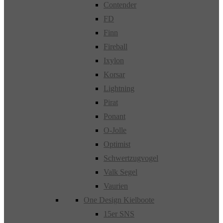
Contender
FD
Finn
Fireball
Ixylon
Korsar
Lightning
Pirat
Ponant
O-Jolle
Optimist
Schwertzugvogel
Valk Segel
Vaurien
One Design Kielboote
15er SNS