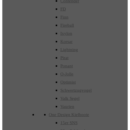
Contender
FD
Finn
Fireball
Ixylon
Korsar
Lightning
Pirat
Ponant
O-Jolle
Optimist
Schwertzugvogel
Valk Segel
Vaurien
One Design Kielboote
15er SNS