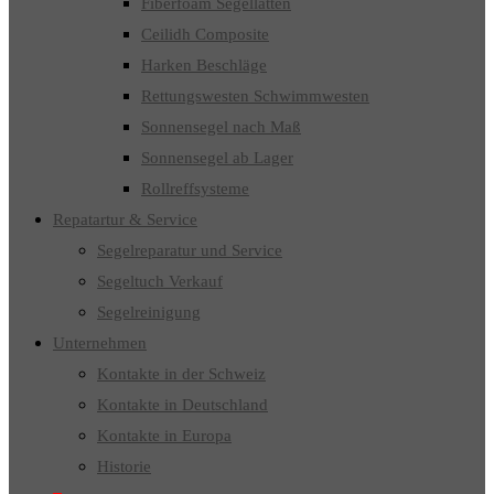
Fiberfoam Segellatten
Ceilidh Composite
Harken Beschläge
Rettungswesten Schwimmwesten
Sonnensegel nach Maß
Sonnensegel ab Lager
Rollreffsysteme
Repatartur & Service
Segelreparatur und Service
Segeltuch Verkauf
Segelreinigung
Unternehmen
Kontakte in der Schweiz
Kontakte in Deutschland
Kontakte in Europa
Historie