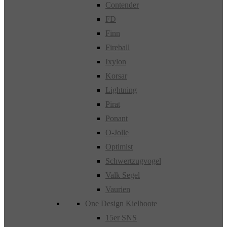
Contender
FD
Finn
Fireball
Ixylon
Korsar
Lightning
Pirat
Ponant
O-Jolle
Optimist
Schwertzugvogel
Valk Segel
Vaurien
One Design Kielboote
15er SNS