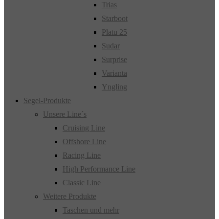
Trias
Starboot
Platu 25
Sudar
Surprise
Varianta
Yngling
Segel-Produkte
Unsere Line´s
Cruising Line
Offshore Line
Racing Line
High Performance Line
Classic Line
Weitere Produkte
Taschen und mehr