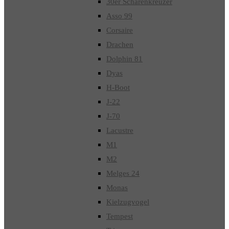
30er Schärenkreuzer
Asso 99
Corsaire
Drachen
Dolphin 81
Dyas
H-Boot
J-22
J-70
Lacustre
M1
M2
Melges 24
Monas
Kielzugvogel
Tempest