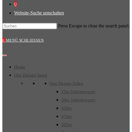
0
Website-Suche umschalten
Press Escape to close the search panel.
0
MENÜ
SCHLIESSEN
Home
One Design Segel
One Design Jollen
15er Jollenkreuzer
20er Jollenkreuzer
420er
470er
505er