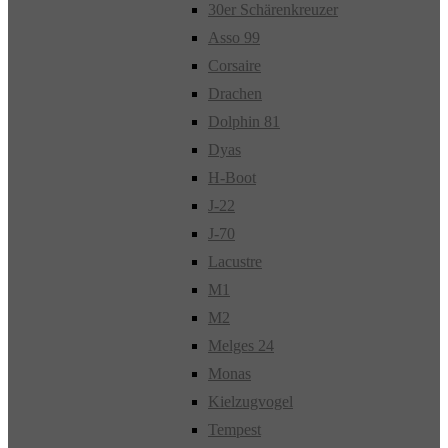
30er Schärenkreuzer
Asso 99
Corsaire
Drachen
Dolphin 81
Dyas
H-Boot
J-22
J-70
Lacustre
M1
M2
Melges 24
Monas
Kielzugvogel
Tempest