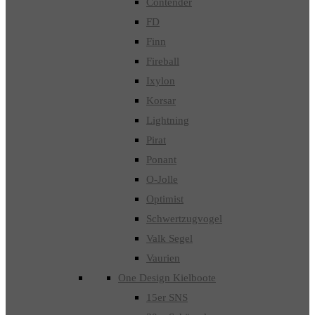
Contender
FD
Finn
Fireball
Ixylon
Korsar
Lightning
Pirat
Ponant
O-Jolle
Optimist
Schwertzugvogel
Valk Segel
Vaurien
One Design Kielboote
15er SNS