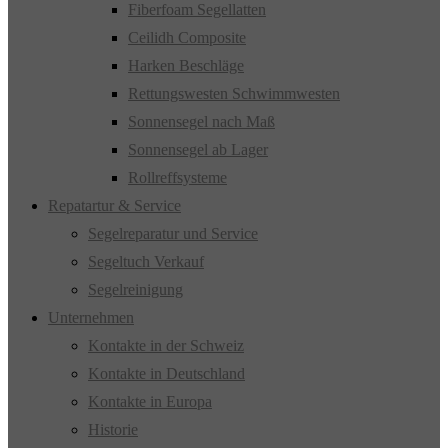
Fiberfoam Segellatten
Ceilidh Composite
Harken Beschläge
Rettungswesten Schwimmwesten
Sonnensegel nach Maß
Sonnensegel ab Lager
Rollreffsysteme
Repatartur & Service
Segelreparatur und Service
Segeltuch Verkauf
Segelreinigung
Unternehmen
Kontakte in der Schweiz
Kontakte in Deutschland
Kontakte in Europa
Historie