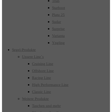
Trias
Starboot
Platu 25
Sudar
Surprise
Varianta
Yngling
Segel-Produkte
Unsere Line´s
Cruising Line
Offshore Line
Racing Line
High Performance Line
Classic Line
Weitere Produkte
Taschen und mehr