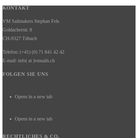
KONTAKT
VM Sailmakers Stephan Fels
Goldacherstr. 8
CH-9327 Tübach
Telefon: (+41) (0) 71 841 42 42
E-mail: info( at )vmsails.ch
FOLGEN SIE UNS
Opens in a new tab
Opens in a new tab
RECHTLICHES & CO.