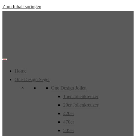
Zum Inhalt springen
Home
One Design Segel
One Design Jollen
15er Jollenkreuzer
20er Jollenkreuzer
420er
470er
505er